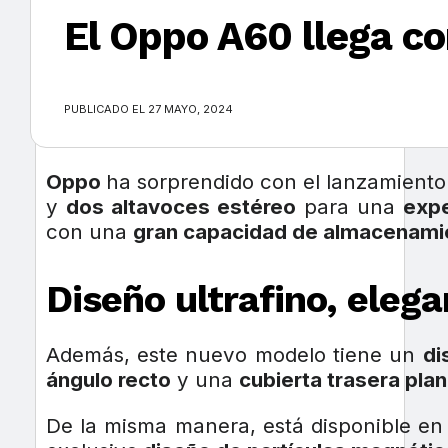
El Oppo A60 llega co
×
PUBLICADO EL 27 MAYO, 2024
Oppo
ha sorprendido con el lanzamient
y
dos altavoces estéreo
para una
expe
con una
gran capacidad de almacenami
Diseño ultrafino, eleg
Además, este nuevo modelo tiene un
di
ángulo recto
y una
cubierta trasera pla
De la misma manera, está disponible e