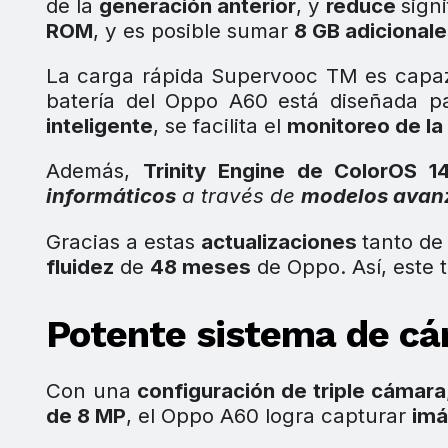
de la
generación anterior
, y
reduce
sign
ROM
, y es posible sumar
8 GB adicional
La carga rápida Supervooc TM es capaz 
batería del Oppo A60 está diseñada 
inteligente
, se facilita el
monitoreo de la
Además,
Trinity Engine de ColorOS 1
informáticos
a través de
modelos avan
Gracias a estas
actualizaciones
tanto d
fluidez
de
48 meses
de Oppo. Así, este 
Potente sistema de c
Con una
configuración de triple cámara
de 8 MP
, el Oppo A60 logra capturar
imá