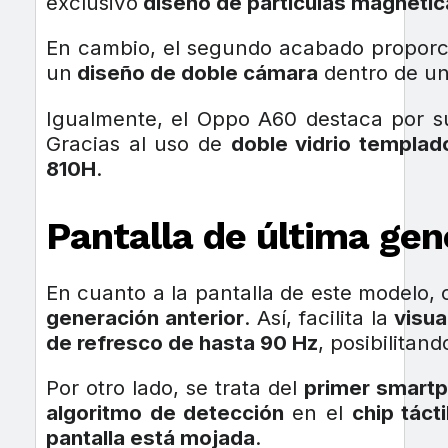
exclusivo
diseño de partículas magnétic
En cambio, el segundo acabado propor
un
diseño de doble cámara
dentro de u
Igualmente, el Oppo A60 destaca por 
Gracias al uso de
doble vidrio templad
810H
.
Pantalla de última gen
En cuanto a la pantalla de este modelo, 
generación anterior
. Así, facilita la
visual
de refresco de hasta 90 Hz
, posibilitan
Por otro lado, se trata del
primer smart
algoritmo de detección
en el
chip tácti
pantalla está mojada
.