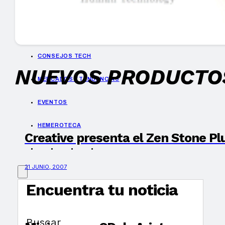
GUÍA DE COMPRA
NUEVOS PRODUCTOS
CONSEJOS TECH
NUEVOS PRODUCTO
MERCADOS Y TENDENCIAS
EVENTOS
HEMEROTECA
Creative presenta el Zen Stone Pl
21 JUNIO, 2007
Encuentra tu noticia
Buscar