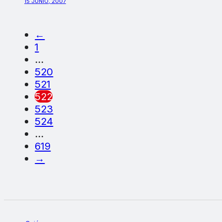
15 JUNIO, 2007
←
1
…
520
521
522
523
524
…
619
→