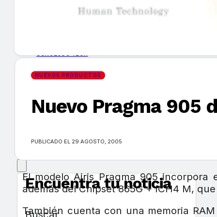
GUÍA DE COMPRA
NUEVOS PRODUCTOS
CONSEJOS TECH
NUEVOS PRODUCTOS
MERCADOS Y TENDENCIAS
Nuevo Pragma 905 de
EVENTOS
HEMEROTECA
PUBLICADO EL 29 AGOSTO, 2005
El modelo Airis Pragma 905 incorpora
Encuentra tu noticia
además del Chipset 865G + ICH4 M, que 
También cuenta con una memoria RAM D
Buscar