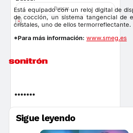
Está equipado con un reloj digital de d
de cocción, un sistema tangencial de en
×
cristales, uno de ellos termorreflectante
*Para más información:
www.smeg.es
Sigue leyendo