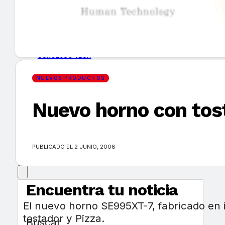
GUÍA DE COMPRA
NUEVOS PRODUCTOS
CONSEJOS TECH
NUEVOS PRODUCTOS
MERCADOS Y TENDENCIAS
Nuevo horno con tos
EVENTOS
HEMEROTECA
PUBLICADO EL 2 JUNIO, 2008
Encuentra tu noticia
El nuevo horno SE995XT-7, fabricado en 
tostador y Pizza.
Buscar