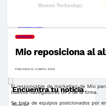
GUÍA DE COMPRA
NUEVOS PRODUCTOS
CONSEJOS TECH
EMPRESAS
MERCADOS Y TENDENCIAS
Mio reposiciona al a
EVENTOS
HEMEROTECA
PUBLICADO EL 13 MAYO, 2009
El responsable de marketing de Mio para
Encuentra tu noticia
nuevos navegadores GPS de la firma.
Se trata de equipos posicionados por 
Buscar