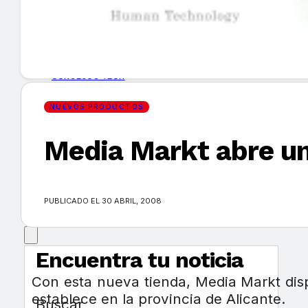
GUÍA DE COMPRA
NUEVOS PRODUCTOS
CONSEJOS TECH
NUEVOS PRODUCTOS
MERCADOS Y TENDENCIAS
Media Markt abre un
EVENTOS
HEMEROTECA
PUBLICADO EL 30 ABRIL, 2008
Encuentra tu noticia
Con esta nueva tienda, Media Markt dis
establece en la provincia de Alicante.
Buscar