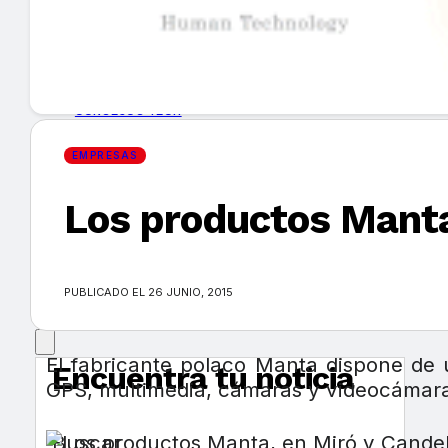
GUÍA DE COMPRA
NUEVOS PRODUCTOS
CONSEJOS TECH
EMPRESAS
MERCADOS Y TENDENCIAS
Los productos Manta
EVENTOS
HEMEROTECA
PUBLICADO EL 26 JUNIO, 2015
El fabricante polaco Manta dispone de u
Encuentra tu noticia
GPS, multimedia, cámaras y videocámaras
Buscar