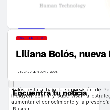
GUÍA DE COMPRA
NUEVOS PRODUCTOS
CONSEJOS TECH
NOMBRAMIENTOS
MERCADOS Y TENDENCIAS
Liliana Bolós, nuev
EVENTOS
HEMEROTECA
PUBLICADO EL 16 JUNIO, 2008
Bolós, estará bajo la supervisión de
Encuentra tu noticia
incluyen definir y supervisar la estra
aumentar el conocimiento y la presencia
Buscar