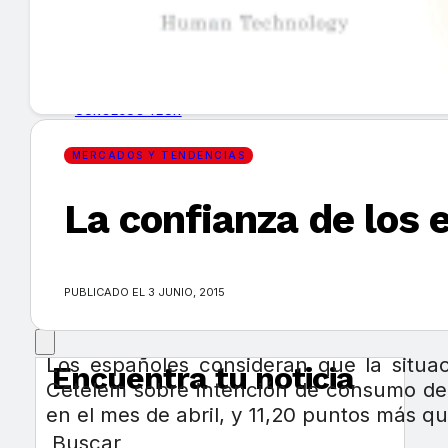
GUÍA DE COMPRA
NUEVOS PRODUCTOS
CONSEJOS TECH
MERCADOS Y TENDENCIAS
MERCADOS Y TENDENCIAS
La confianza de los 
EVENTOS
HEMEROTECA
PUBLICADO EL 3 JUNIO, 2015
Los españoles consideran que la situa
Encuentra tu noticia
Cetelem sobre intención de consumo del
en el mes de abril, y 11,20 puntos más q
Buscar