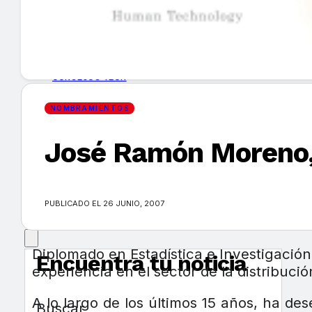
GUÍA DE COMPRA
NUEVOS PRODUCTOS
CONSEJOS TECH
NOMBRAMIENTOS
MERCADOS Y TENDENCIAS
José Ramón Moreno, 
EVENTOS
HEMEROTECA
PUBLICADO EL 26 JUNIO, 2007
Diplomado en Estadística e Investigaci
Encuentra tu noticia
experiencia en el sector de la distribució
A lo largo de los últimos 15 años, ha d
Buscar