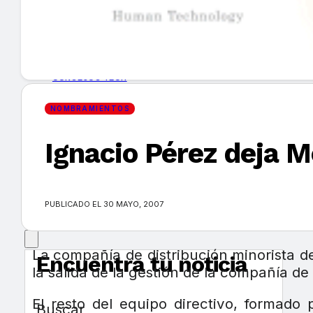
GUÍA DE COMPRA
NUEVOS PRODUCTOS
CONSEJOS TECH
NOMBRAMIENTOS
MERCADOS Y TENDENCIAS
Ignacio Pérez deja M
EVENTOS
HEMEROTECA
PUBLICADO EL 30 MAYO, 2007
La compañía de distribución minorista d
Encuentra tu noticia
la salida de la gestión de la compañía d
El resto del equipo directivo, formado
Buscar