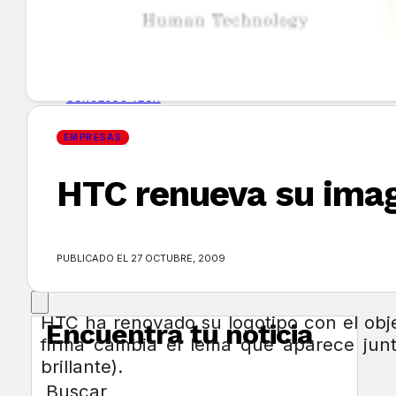
GUÍA DE COMPRA
NUEVOS PRODUCTOS
CONSEJOS TECH
EMPRESAS
MERCADOS Y TENDENCIAS
HTC renueva su ima
EVENTOS
HEMEROTECA
PUBLICADO EL 27 OCTUBRE, 2009
HTC ha renovado su logotipo con el obje
Encuentra tu noticia
firma cambia el lema que aparece jun
brillante).
Buscar