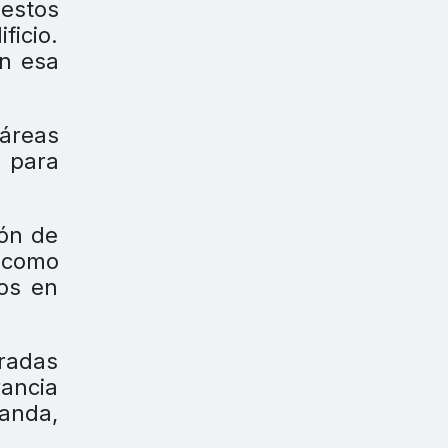
uestos
icio.
en esa
 áreas
a para
ión de
á como
vos en
aradas
rancia
landa,