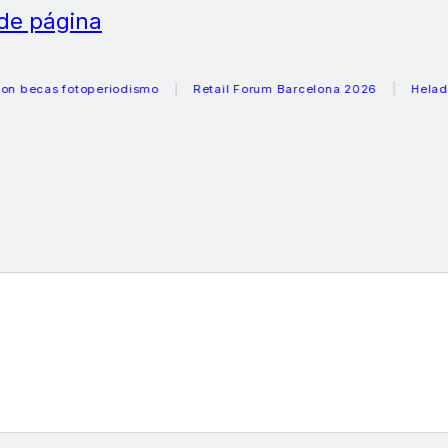
 de página
as fotoperiodismo
Retail Forum Barcelona 2026
Heladeras r