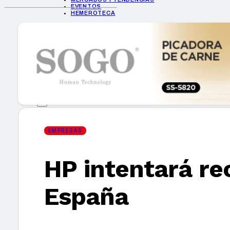
EVENTOS
HEMEROTECA
INICIO
EMPRESAS
GUÍA DE COMPRA
NUEVOS PRODUCTOS
CONSEJOS TECH
MERCADOS Y TENDENCIAS
EVENTOS
HEMEROTECA
EMPRESAS
HP intentará re
Encuentra tu noticia
España
Buscar