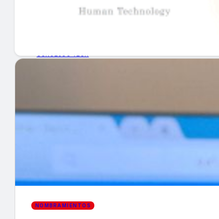
GUÍA DE COMPRA
NUEVOS PRODUCTOS
CONSEJOS TECH
MERCADOS Y TENDENCIAS
EVENTOS
HEMEROTECA
Encuentra tu noticia
NOMBRAMIENTOS
Buscar