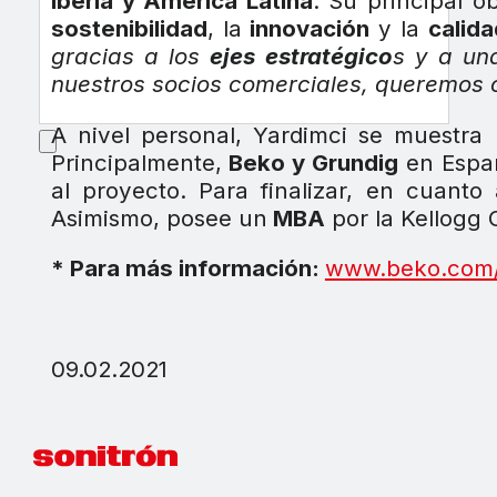
Iberia y América Latina
. Su principal o
sostenibilidad
, la
innovación
y la
calida
gracias a los
ejes estratégico
s y a un
nuestros socios comerciales, queremos 
A nivel personal, Yardimci se muestra
Principalmente,
Beko y Grundig
en Españ
al proyecto. Para finalizar, en cuanto
Asimismo, posee un
MBA
por la Kellogg 
* Para más información:
www.beko.com
09.02.2021