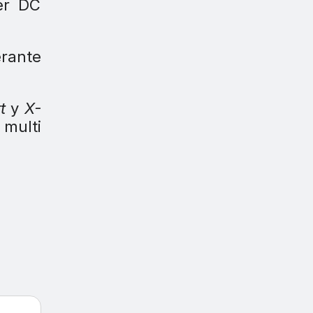
ter DC
erante
t
y
X-
 multi