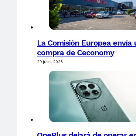
La Comisión Europea envía u
compra de Ceconomy
29 julio, 2026
OnePlus dejará de operar e