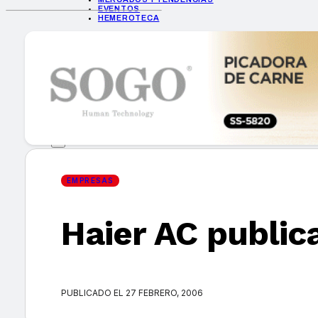
EVENTOS
HEMEROTECA
INICIO
EMPRESAS
GUÍA DE COMPRA
NUEVOS PRODUCTOS
CONSEJOS TECH
MERCADOS Y TENDENCIAS
EVENTOS
HEMEROTECA
EMPRESAS
Haier AC public
Encuentra tu noticia
PUBLICADO EL 27 FEBRERO, 2006
Buscar