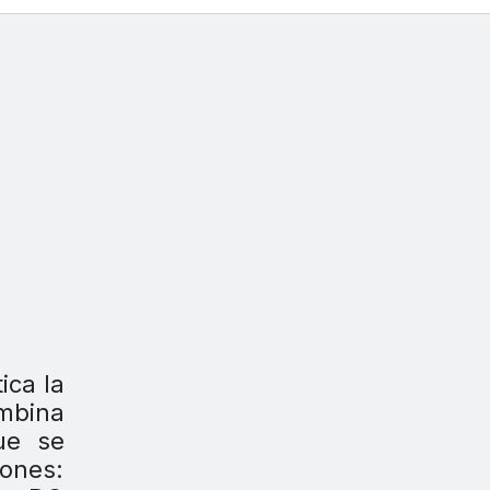
ica la
ombina
ue se
iones: