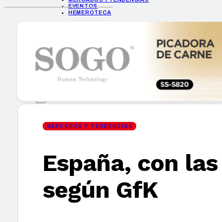
EVENTOS
HEMEROTECA
INICIO
EMPRESAS
GUÍA DE COMPRA
NUEVOS PRODUCTOS
CONSEJOS TECH
MERCADOS Y TENDENCIAS
EVENTOS
HEMEROTECA
MERCADOS Y TENDENCIAS
España, con las
Encuentra tu noticia
según GfK
Buscar