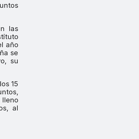
untos
n las
tituto
el año
aña se
vo, su
los 15
ntos,
 lleno
os, al