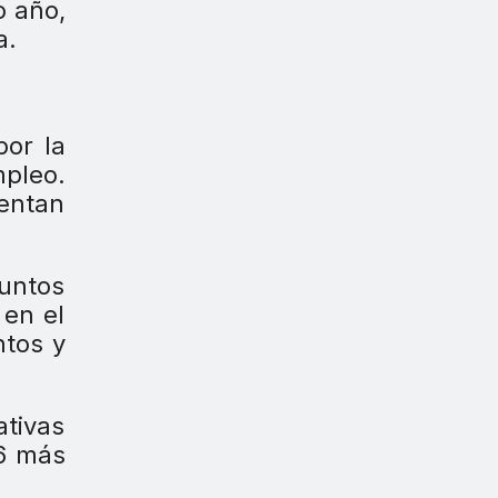
o año,
a.
por la
mpleo.
entan
puntos
 en el
ntos y
tivas
46 más