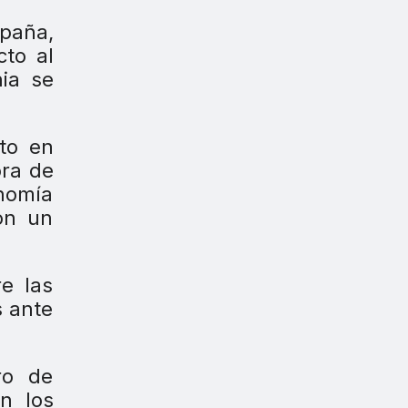
spaña,
to al
nia se
to en
ora de
onomía
on un
e las
s ante
ro de
n los