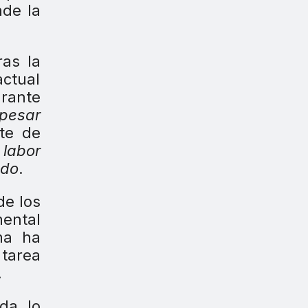
ade la
ras la
actual
urante
pesar
te de
 labor
ado
.
de los
mental
ma ha
 tarea
.
da, lo