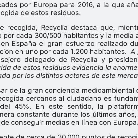
cados por Europa para 2016, a la que añ
ogida de estos residuos.
e recogida, Recyclia destaca que, mient
 por cada 300/500 habitantes y la media 
en España el gran esfuerzo realizado d
rción en uno por cada 1.200 habitantes.
A 
nsejero delegado de Recyclia y presiden
ida de estos residuos evidencia la enorme
ada por los distintos actores de este merc
sar de la gran conciencia medioambiental 
ecogida cercanos al ciudadano es funda
 del 45%. En este sentido, la platafor
ra constante durante los últimos años,
o de conseguir medias en línea con Europa
ente de cerca de 30.000 puntos de recogi