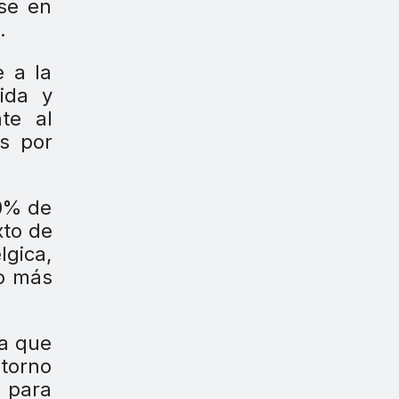
ose en
.
e a la
ida y
nte
al
s por
90% de
xto de
lgica,
ho más
ja que
 torno
s para