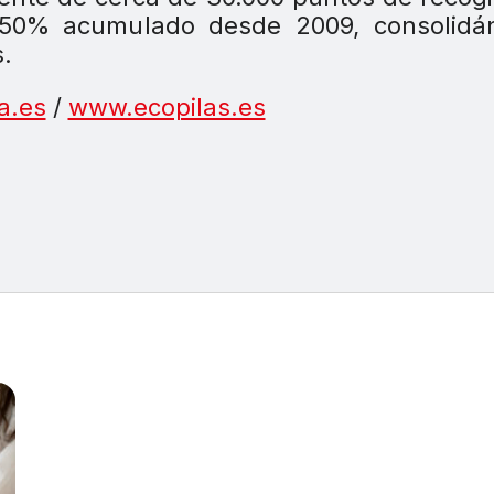
 250% acumulado desde 2009, consolidá
.
a.es
/
www.ecopilas.es