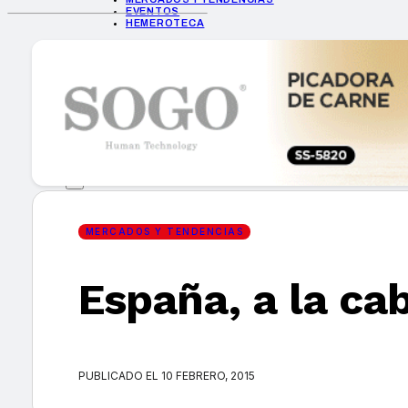
EVENTOS
HEMEROTECA
INICIO
EMPRESAS
GUÍA DE COMPRA
NUEVOS PRODUCTOS
CONSEJOS TECH
MERCADOS Y TENDENCIAS
EVENTOS
HEMEROTECA
MERCADOS Y TENDENCIAS
España, a la cab
Encuentra tu noticia
PUBLICADO EL 10 FEBRERO, 2015
Buscar