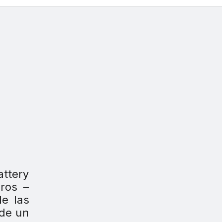
attery
ros –
de las
 de un