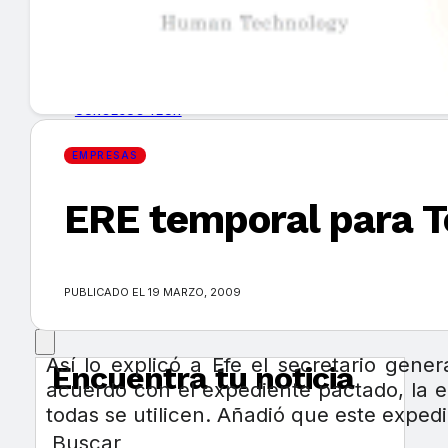
GUÍA DE COMPRA
NUEVOS PRODUCTOS
CONSEJOS TECH
EMPRESAS
MERCADOS Y TENDENCIAS
ERE temporal para 
EVENTOS
HEMEROTECA
PUBLICADO EL 19 MARZO, 2009
Así lo explicó a Efe el secretario gen
Encuentra tu noticia
acuerdo con el expediente pactado, la e
todas se utilicen. Añadió que este expedi
Buscar