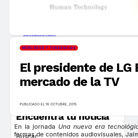
GUÍA DE COMPRA
NUEVOS PRODUCTOS
CONSEJOS TECH
MERCADOS Y TENDENCIAS
MERCADOS Y TENDENCIAS
El presidente de LG 
EVENTOS
mercado de la TV
HEMEROTECA
PUBLICADO EL 16 OCTUBRE, 2015
Encuentra tu noticia
En la jornada
Una nueva era tecnológic
formas de contenidos audiovisuales, Jaim
Buscar