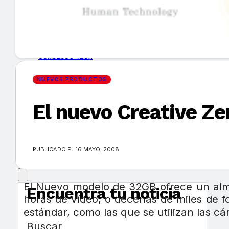
GUÍA DE COMPRA
NUEVOS PRODUCTOS
CONSEJOS TECH
NUEVOS PRODUCTOS
MERCADOS Y TENDENCIAS
El nuevo Creative Ze
EVENTOS
HEMEROTECA
PUBLICADO EL 16 MAYO, 2008
El Nuevo modelo de 32GB ofrece un alm
Encuentra tu noticia
horas de vídeo, o decenas de miles de 
estándar, como las que se utilizan las cá
Buscar