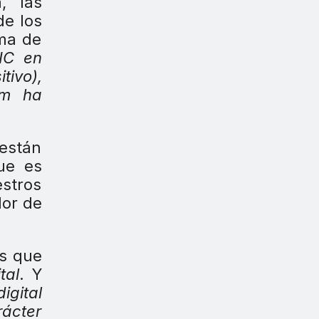
, las
de los
oma de
IC en
tivo),
Am ha
 están
ue es
estros
lor de
es que
tal
. Y
igital
rácter