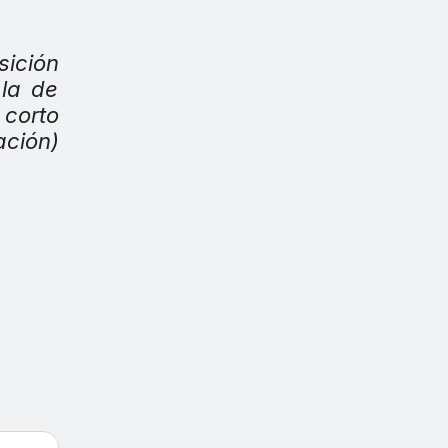
sición
 la de
 corto
ación)