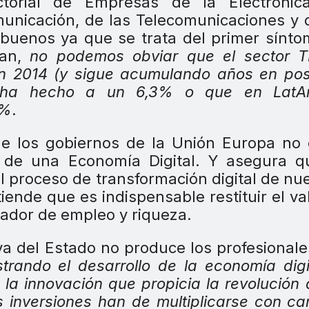
ctorial de Empresas de la Electrónica
municación, de las Telecomunicaciones y 
n buenos ya que se trata del primer sínt
an,
no podemos obviar que el sector T
 2014 (y sigue acumulando años en posi
lo ha hecho a un 6,3% o que en Lat
7%
.
ue los gobiernos de la Unión Europa no
d de una Economía Digital. Y asegura q
el proceso de transformación digital de nu
iende que es indispensable restituir el va
rador de empleo y riqueza.
va del Estado no produce los profesional
trando el desarrollo de la economía digi
la innovación que propicia la revolución d
 inversiones han de multiplicarse con ca