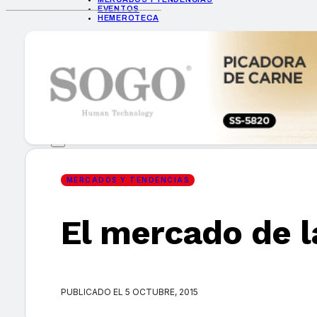
EVENTOS
HEMEROTECA
INICIO
EMPRESAS
GUÍA DE COMPRA
NUEVOS PRODUCTOS
CONSEJOS TECH
MERCADOS Y TENDENCIAS
EVENTOS
HEMEROTECA
MERCADOS Y TENDENCIAS
El mercado de l
Encuentra tu noticia
PUBLICADO EL 5 OCTUBRE, 2015
Buscar