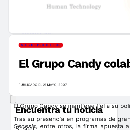
GUÍA DE COMPRA
NUEVOS PRODUCTOS
CONSEJOS TECH
NUEVOS PRODUCTOS
MERCADOS Y TENDENCIAS
El Grupo Candy colab
EVENTOS
HEMEROTECA
PUBLICADO EL 21 MAYO, 2007
El Grupo Candy se mantiene fiel a su pol
Encuentra tu noticia
Tras su presencia en programas de gra
Génesis
, entre otros, la firma apuesta 
Buscar