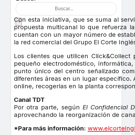
Con esta iniciativa, que se suma al ser
×
propuesta multicanal lo que refuerza l
cuentan con un mayor número de establec
la red comercial del Grupo El Corte Inglé
Los clientes que utilicen Click&Collec
pequeño electrodoméstico, informática,
punto único del centro señalizado como
diferentes áreas en un lugar específico
online, recogerlas en la planta correspon
Canal TDT
Por otra parte, según
El Confidencial Di
aprovechando la reorganización de canal
*Para más información:
www.elcorteingl