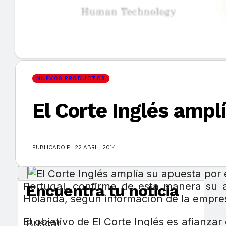
GUÍA DE COMPRA
NUEVOS PRODUCTOS
CONSEJOS TECH
NUEVOS PRODUCTOS
MERCADOS Y TENDENCIAS
El Corte Inglés amp
EVENTOS
HEMEROTECA
PUBLICADO EL 22 ABRIL, 2014
Portugal, confirma de esta manera su a
Encuentra tu noticia
Holanda, según información de la empre
El objetivo de El Corte Inglés es afianz
Buscar