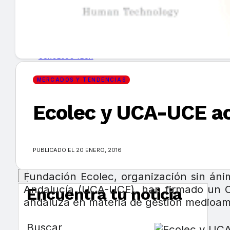
GUÍA DE COMPRA
NUEVOS PRODUCTOS
CONSEJOS TECH
MERCADOS Y TENDENCIAS
MERCADOS Y TENDENCIAS
Ecolec y UCA-UCE ac
EVENTOS
HEMEROTECA
PUBLICADO EL 20 ENERO, 2016
Fundación Ecolec, organización sin ánim
Andalucía (UCA-UCE), han firmado un Co
Encuentra tu noticia
andaluza en materia de gestión medioambi
Buscar