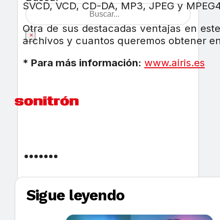
SVCD, VCD, CD-DA, MP3, JPEG y MPEG4 
Otra de sus destacadas ventajas en este 
×
archivos y cuantos queremos obtener en
* Para más información:
www.airis.es
Sigue leyendo