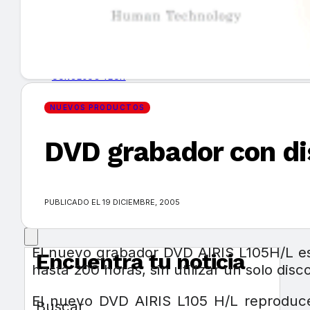
GUÍA DE COMPRA
NUEVOS PRODUCTOS
CONSEJOS TECH
NUEVOS PRODUCTOS
MERCADOS Y TENDENCIAS
DVD grabador con dis
EVENTOS
HEMEROTECA
PUBLICADO EL 19 DICIEMBRE, 2005
El nuevo grabador DVD AIRIS L105H/L es
Encuentra tu noticia
hasta 200 horas, sin utilizar un solo disc
El nuevo DVD AIRIS L105 H/L reproduc
Buscar