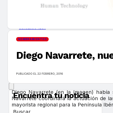
GUÍA DE COMPRA
NUEVOS PRODUCTOS
CONSEJOS TECH
NOMBRAMIENTOS
MERCADOS Y TENDENCIAS
Diego Navarrete, nue
EVENTOS
HEMEROTECA
PUBLICADO EL 22 FEBRERO, 2016
Diego Navarrete (en la imagen) había 
Encuentra tu noticia
Navarrete coordinará la actuación de la
mayorista regional para la Península Ibér
Buscar