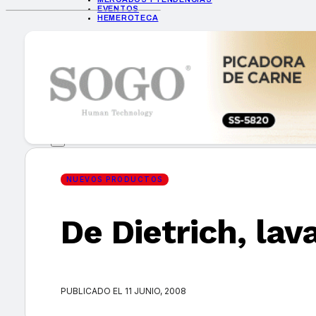
EVENTOS
HEMEROTECA
INICIO
EMPRESAS
GUÍA DE COMPRA
NUEVOS PRODUCTOS
CONSEJOS TECH
MERCADOS Y TENDENCIAS
EVENTOS
HEMEROTECA
NUEVOS PRODUCTOS
De Dietrich, lav
Encuentra tu noticia
PUBLICADO EL 11 JUNIO, 2008
Buscar