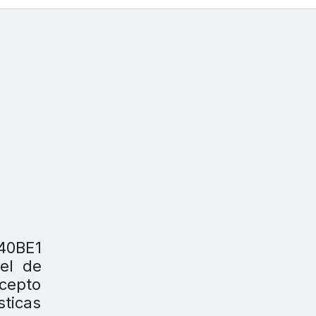
840BE1
el de
ncepto
sticas