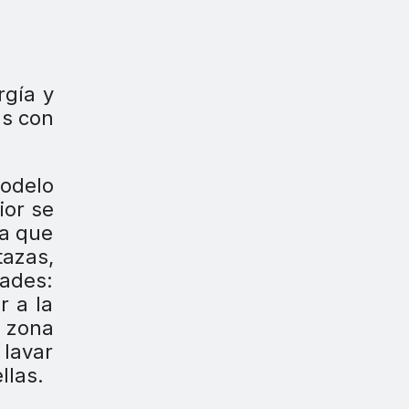
rgía y
as con
modelo
ior se
ra que
tazas,
dades:
r a la
a zona
lavar
llas.