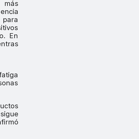
ón más
dencia
C para
itivos
o. En
entras
fatiga
rsonas
ductos
 sigue
afirmó