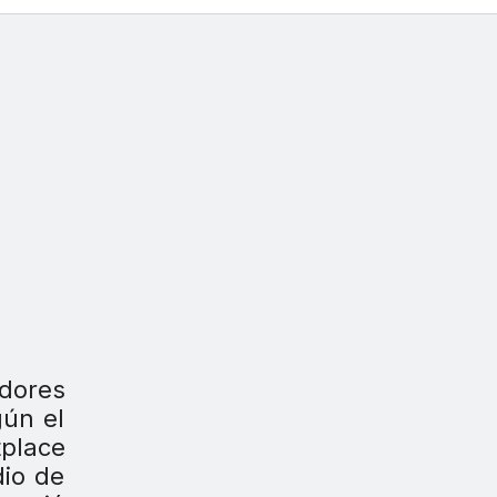
idores
gún el
place
dio de