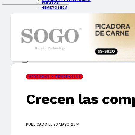
EVENTOS
HEMEROTECA
INICIO
EMPRESAS
GUÍA DE COMPRA
NUEVOS PRODUCTOS
CONSEJOS TECH
MERCADOS Y TENDENCIAS
EVENTOS
HEMEROTECA
MERCADOS Y TENDENCIAS
Crecen las comp
Encuentra tu noticia
PUBLICADO EL 23 MAYO, 2014
Buscar