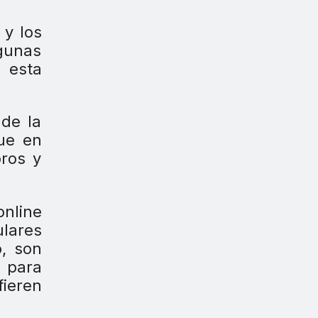
 y los
gunas
 esta
 de la
ue en
ros y
online
ulares
o, son
s para
fieren