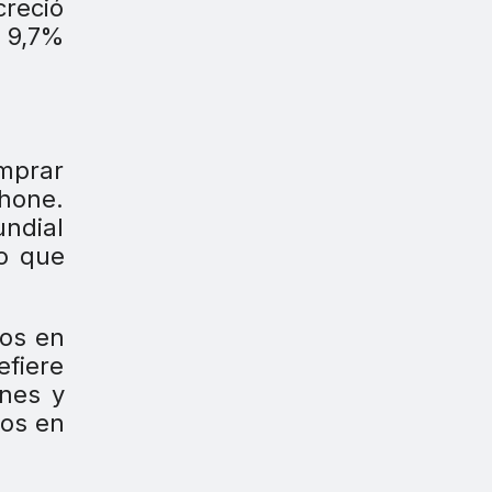
creció
n 9,7%
omprar
hone.
undial
do que
tos en
efiere
ones y
vos en