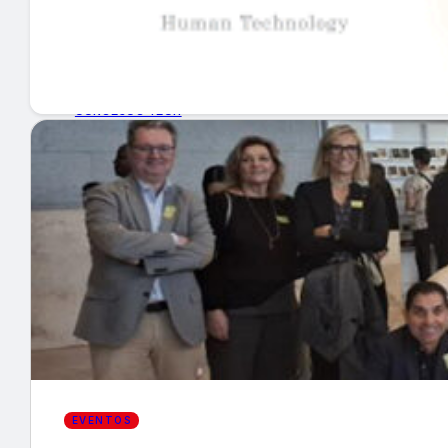
GUÍA DE COMPRA
NUEVOS PRODUCTOS
CONSEJOS TECH
MERCADOS Y TENDENCIAS
EVENTOS
HEMEROTECA
Encuentra tu noticia
EVENTOS
Buscar