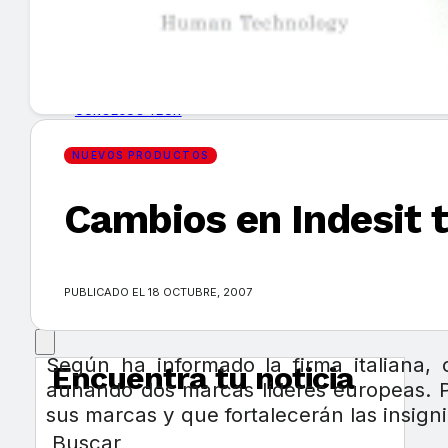
GUÍA DE COMPRA
NUEVOS PRODUCTOS
CONSEJOS TECH
NUEVOS PRODUCTOS
MERCADOS Y TENDENCIAS
Cambios en Indesit t
EVENTOS
HEMEROTECA
PUBLICADO EL 18 OCTUBRE, 2007
Según ha informado la firma italiana,
Encuentra tu noticia
aunando dos marcas líderes europeas. P
sus marcas y que fortalecerán las insigni
Buscar