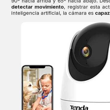
90º hacia arriba y 65º hacia abajo. Des
detectar movimiento
, registrar esta a
inteligencia artificial, la cámara es
capaz 