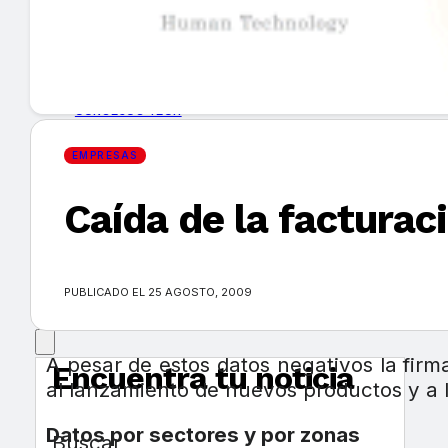
GUÍA DE COMPRA
NUEVOS PRODUCTOS
CONSEJOS TECH
EMPRESAS
MERCADOS Y TENDENCIAS
Caída de la facturac
EVENTOS
HEMEROTECA
PUBLICADO EL 25 AGOSTO, 2009
A pesar de estos datos negativos la fir
Encuentra tu noticia
al lanzamiento de nuevos productos y a 
Datos por sectores y por zonas
Buscar