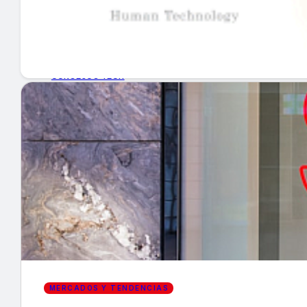
GUÍA DE COMPRA
NUEVOS PRODUCTOS
CONSEJOS TECH
MERCADOS Y TENDENCIAS
EVENTOS
HEMEROTECA
Encuentra tu noticia
MERCADOS Y TENDENCIAS
Buscar