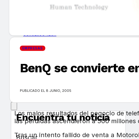
GUÍA DE COMPRA
NUEVOS PRODUCTOS
CONSEJOS TECH
EMPRESAS
MERCADOS Y TENDENCIAS
BenQ se convierte en
EVENTOS
HEMEROTECA
PUBLICADO EL 8 JUNIO, 2005
Los malos resultados del negocio de tele
Encuentra tu noticia
las pérdidas ascendieron a 500 millones 
Tras un intento fallido de venta a Motor
Buscar