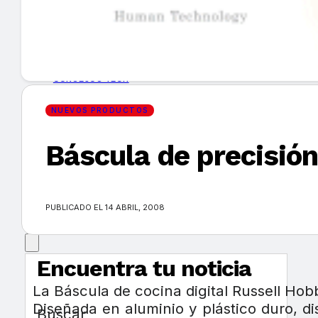
GUÍA DE COMPRA
NUEVOS PRODUCTOS
CONSEJOS TECH
NUEVOS PRODUCTOS
MERCADOS Y TENDENCIAS
Báscula de precisió
EVENTOS
HEMEROTECA
PUBLICADO EL 14 ABRIL, 2008
Encuentra tu noticia
La Báscula de cocina digital Russell Hobb
Diseñada en aluminio y plástico duro, d
Buscar