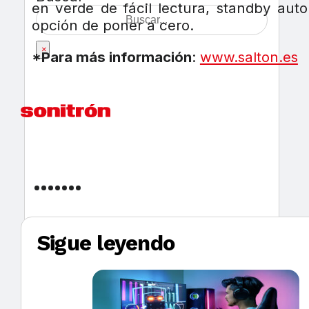
en verde de fácil lectura, standby aut
opción de poner a cero.
×
*Para más información
:
www.salton.es
Sigue leyendo