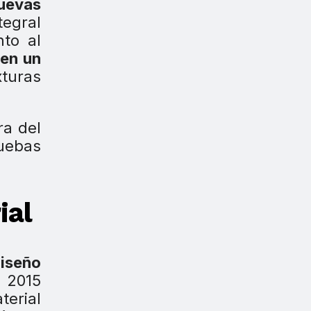
uevas
tegral
to al
 en un
turas
ra del
uebas
ial
iseño
 2015
terial