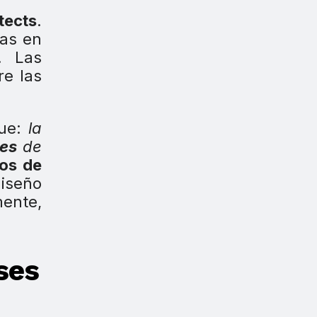
tects
.
zas en
. Las
re las
ue:
la
les
de
os de
iseño
mente,
ses