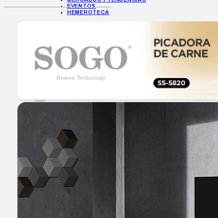
EVENTOS
HEMEROTECA
INICIO
EMPRESAS
GUÍA DE COMPRA
NUEVOS PRODUCTOS
CONSEJOS TECH
MERCADOS Y TENDENCIAS
EVENTOS
HEMEROTECA
Encuentra tu noticia
Buscar