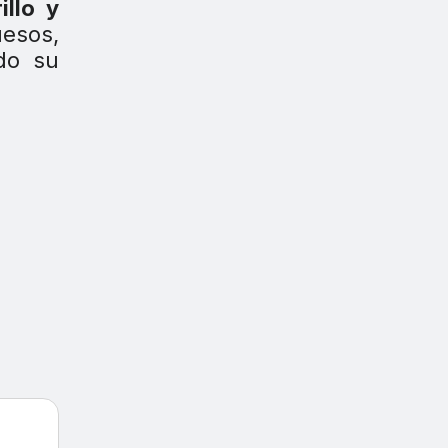
illo y
uesos,
do su