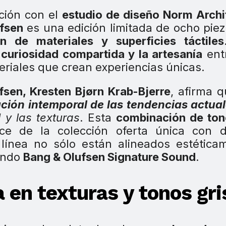
ción con el
estudio de diseño Norm Archi
fsen
es una edición limitada de ocho pie
n de materiales y superficies táctiles
a
curiosidad compartida y la artesanía
ent
eriales que crean experiencias únicas.
fsen, Kresten Bjørn Krab-Bjerre
, afirma q
ación intemporal de las tendencias actua
d y las texturas
. Esta
combinación de ton
e de la colección oferta única con d
línea no sólo están alineados estética
iendo
Bang & Olufsen Signature Sound
.
 en texturas y tonos gri