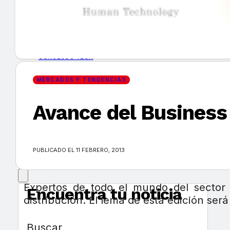
GUÍA DE COMPRA
NUEVOS PRODUCTOS
CONSEJOS TECH
MERCADOS Y TENDENCIAS
MERCADOS Y TENDENCIAS
Avance del Business
EVENTOS
HEMEROTECA
PUBLICADO EL 11 FEBRERO, 2013
Expertos de todo el mundo del sector 
Encuentra tu noticia
distribución. El lema de esta edición ser
Buscar