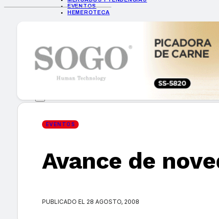
EVENTOS
HEMEROTECA
INICIO
EMPRESAS
GUÍA DE COMPRA
NUEVOS PRODUCTOS
CONSEJOS TECH
MERCADOS Y TENDENCIAS
EVENTOS
HEMEROTECA
EVENTOS
Avance de nove
Encuentra tu noticia
PUBLICADO EL 28 AGOSTO, 2008
Buscar