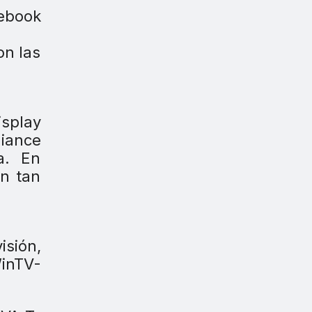
tebook
on las
isplay
iance
a. En
on tan
isión,
WinTV-