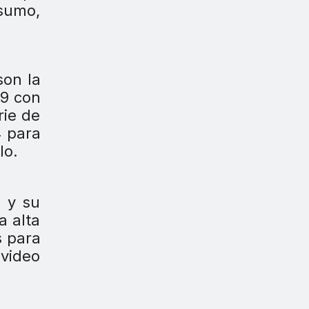
nsumo,
son la
 9 con
rie de
4 para
lo.
n y su
a alta
s para
 video