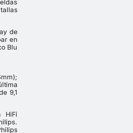
celdas
tallas
ray de
par en
co Blu
38mm);
última
de 9,1
 HiFi
ilips.
hilips