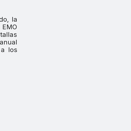
do, la
rá EMO
tallas
manual
a los