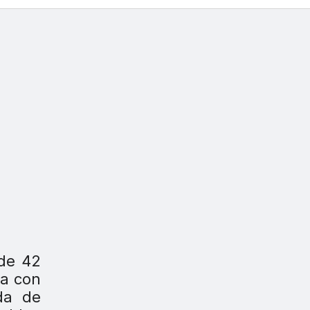
 de 42
ía con
ida de