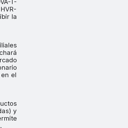
VA-T-
V-HVR-
bir la
liales
echará
rcado
nario
 en el
ductos
das) y
ermite
.