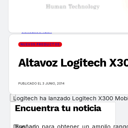
GUÍA DE COMPRA
NUEVOS PRODUCTOS
CONSEJOS TECH
NUEVOS PRODUCTOS
MERCADOS Y TENDENCIAS
Altavoz Logitech X3
EVENTOS
HEMEROTECA
PUBLICADO EL 3 JUNIO, 2014
Logitech ha lanzado Logitech X300 Mobil
Encuentra tu noticia
Diseñado para obtener un amplio rango
Buscar